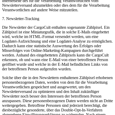
Internetseite des für die Verarbeitung Verantwortlichen vom
Newsletterversand abzumelden oder dies dem für die Verarbeitung
Verantwortlichen auf andere Weise mitzuteilen.
7. Newsletter-Tracking
Die Newsletter der CargoCult enthalten sogenannte Zählpixel. Ein
Zählpixel ist eine Miniaturgrafik, die in solche E-Mails eingebettet
wird, welche im HTML-Format versendet werden, um eine
Logdatei-Aufzeichnung und eine Logdatei-Analyse zu ermöglichen.
Dadurch kann eine statistische Auswertung des Erfolges oder
Misserfolges von Online-Marketing-Kampagnen durchgeführt
werden. Anhand des eingebetteten Zählpixels kann die CargoCult
erkennen, ob und wann eine E-Mail von einer betroffenen Person
geöffnet wurde und welche in der E-Mail befindlichen Links von
der betroffenen Person aufgerufen wurden.
Solche über die in den Newslettern enthaltenen Zählpixel erhobenen
personenbezogenen Daten, werden von dem für die Verarbeitung
Verantwortlichen gespeichert und ausgewertet, um den
Newsletterversand zu optimieren und den Inhalt zukünftiger
Newsletter noch besser den Interessen der betroffenen Person
anzupassen. Diese personenbezogenen Daten werden nicht an Dritte
weitergegeben. Betroffene Personen sind jederzeit berechtigt, die
diesbezügliche gesonderte, über das Double-Opt-In-Verfahren
abgegebene Einwilligungserklärung zu widerrufen. Nach einem